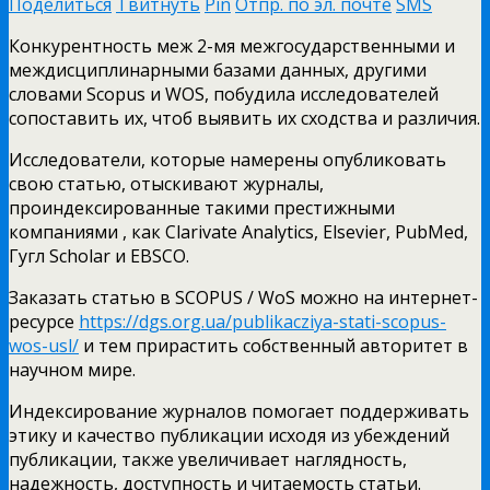
Поделиться
Твитнуть
Pin
Отпр. по эл. почте
SMS
Конкурентность меж 2-мя межгосударственными и
междисциплинарными базами данных, другими
словами Scopus и WOS, побудила исследователей
сопоставить их, чтоб выявить их сходства и различия.
Исследователи, которые намерены опубликовать
свою статью, отыскивают журналы,
проиндексированные такими престижными
компаниями , как Clarivate Analytics, Elsevier, PubMed,
Гугл Scholar и EBSCO.
Заказать статью в SCOPUS / WoS можно на интернет-
ресурсе
https://dgs.org.ua/publikacziya-stati-scopus-
wos-usl/
и тем прирастить собственный авторитет в
научном мире.
Индексирование журналов помогает поддерживать
этику и качество публикации исходя из убеждений
публикации, также увеличивает наглядность,
надежность, доступность и читаемость статьи.