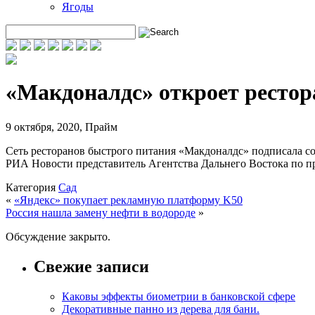
Ягоды
«Макдоналдс» откроет рестор
9 октября, 2020
,
Прайм
Сеть ресторанов быстрого питания «Макдоналдс» подписала с
РИА Новости представитель Агентства Дальнего Востока по
Категория
Сад
«
«Яндекс» покупает рекламную платформу K50
Россия нашла замену нефти в водороде
»
Обсуждение закрыто.
Свежие записи
Каковы эффекты биометрии в банковской сфере
Декоративные панно из дерева для бани.