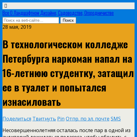
Все О Ландшафтном Дизайне, Садоводстве, Огородничистве
28 мая, 2019
В технологическом колледже
Петербурга наркоман напал на
16-летнюю студентку, затащил
ее в туалет и попытался
изнасиловать
Поделиться
Твитнуть
Pin
Отпр. по эл. почте
SMS
Несовершеннолетняя осталась после пар в одной из
аудиторий дожидаться педагога, чтобы обсудить с