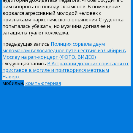
ним вопросы по поводу экзаменов. В помещение
ворвался агрессивный молодой человек с
признаками наркотического опьянения. Студентка
попыталась убежать, но мужчина догнал ее и
затащил в туалет колледжа.
предыдущая запись
Полиция сорвала двум
меломанам велосипедное путешествие из Сибири в
Москву на рэп-концерт (ФОТО, ВИДЕО)
следующая запись
В Астрахани должник спрятался от
приставов в могиле и притворился мертвым
Наверх
мобильн.
компьютерная