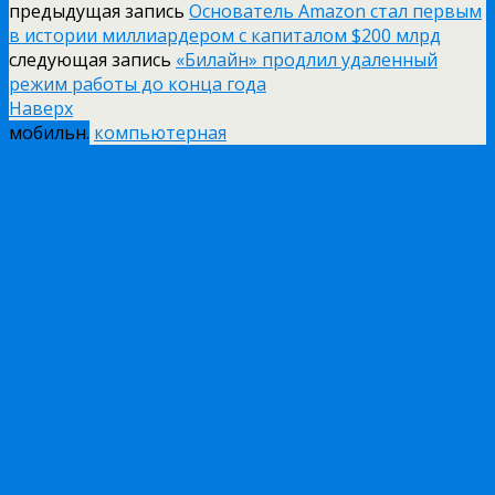
предыдущая запись
Основатель Amazon стал первым
в истории миллиардером с капиталом $200 млрд
следующая запись
«Билайн» продлил удаленный
режим работы до конца года
Наверх
мобильн.
компьютерная