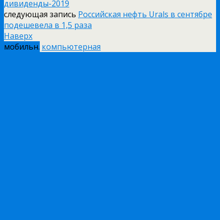
дивиденды-2019
следующая запись
Российская нефть Urals в сентябре
подешевела в 1,5 раза
Наверх
мобильн.
компьютерная