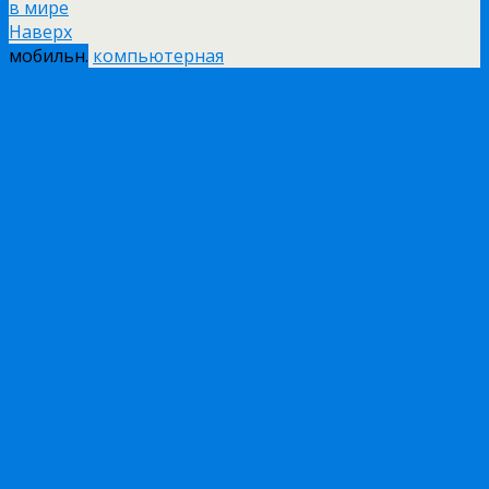
в мире
Наверх
мобильн.
компьютерная