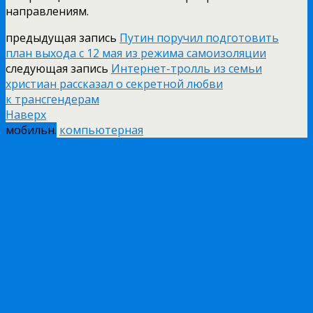
направлениям.
предыдущая запись
Путин поручил подготовить
план выхода с 12 мая из режима самоизоляции
следующая запись
Интернет-тролль из семьи
христиан рассказал о секретной любви
к трансгендерам
Наверх
мобильн.
компьютерная