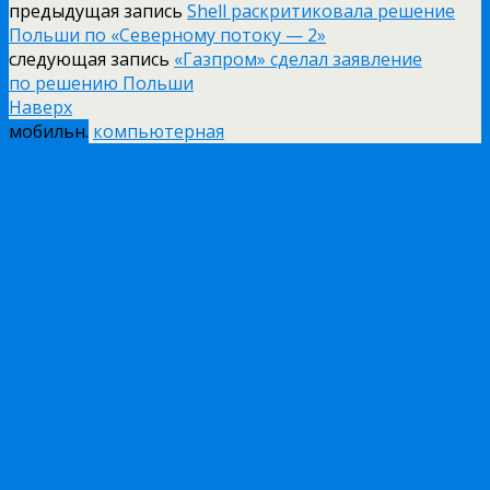
предыдущая запись
Shell раскритиковала решение
Польши по «Северному потоку — 2»
следующая запись
«Газпром» сделал заявление
по решению Польши
Наверх
мобильн.
компьютерная