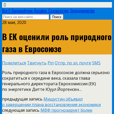
Все О Ландшафтном Дизайне, Садоводстве, Огородничистве
28 мая, 2020
В ЕК оценили роль природного
газа в Евросоюзе
Поделиться
Твитнуть
Pin
Отпр. по эл. почте
SMS
Роль природного газа в Евросоюзе должна серьезно
сократиться к середине века, сказала глава
генерального директората Еврокомиссии (ЕК)
по энергетике Дитте Юуул Йоргенсен…
предыдущая запись
Мишустин объявил
о завершении плана восстановления экономики
следующая запись
МВФ прогнозирует более