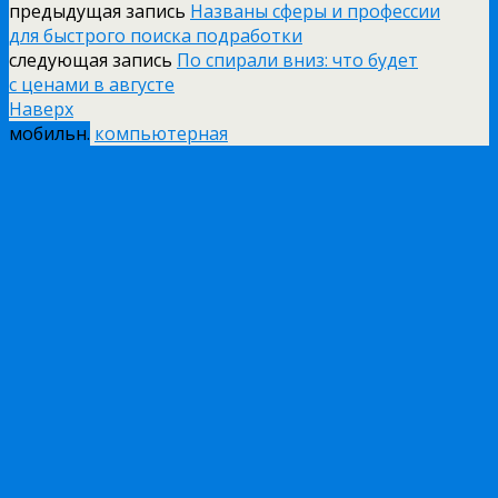
предыдущая запись
Названы сферы и профессии
для быстрого поиска подработки
следующая запись
По спирали вниз: что будет
с ценами в августе
Наверх
мобильн.
компьютерная