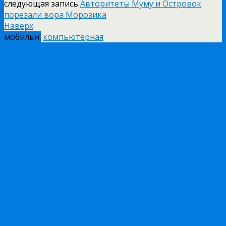
следующая запись
Авторитеты Муму и Островок
порезали вора Морозика
Наверх
мобильн.
компьютерная