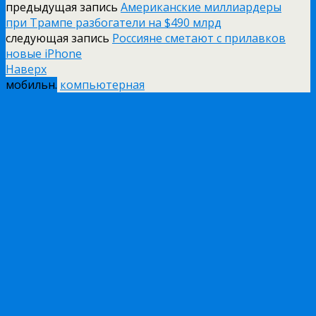
предыдущая запись
Американские миллиардеры
при Трампе разбогатели на $490 млрд
следующая запись
Россияне сметают с прилавков
новые iPhone
Наверх
мобильн.
компьютерная