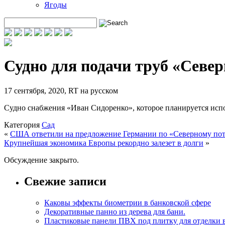
Ягоды
Судно для подачи труб «Севе
17 сентября, 2020
,
RT на русском
Судно снабжения «Иван Сидоренко», которое планируется испо
Категория
Сад
«
США ответили на предложение Германии по «Северному пот
Крупнейшая экономика Европы рекордно залезет в долги
»
Обсуждение закрыто.
Свежие записи
Каковы эффекты биометрии в банковской сфере
Декоративные панно из дерева для бани.
Пластиковые панели ПВХ под плитку для отделки 