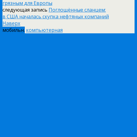
грязным для Европы
следующая запись
Поглощённые сланцем:
в США началась скупка нефтяных компаний
Наверх
мобильн.
компьютерная