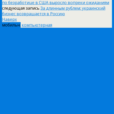
по безработице в США выросло вопреки ожиданиям
следующая запись
За длинным рублем: украинский
бизнес возвращается в Россию
Наверх
мобильн.
компьютерная