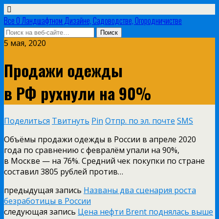
Все О Ландшафтном Дизайне, Садоводстве, Огородничистве
5 мая, 2020
Продажи одежды
в РФ рухнули на 90%
Поделиться
Твитнуть
Pin
Отпр. по эл. почте
SMS
Объёмы продажи одежды в России в апреле 2020
года по сравнению с февралём упали на 90%,
в Москве — на 76%. Средний чек покупки по стране
составил 3805 рублей против…
предыдущая запись
Названы два сценария роста
безработицы в России
следующая запись
Цена нефти Brent поднялась выше