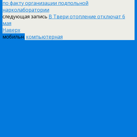
по факту организации подпольной
нарколаборатории
следующая запись
В Твери отопление отключат 6
мая
Наверх
мобильн.
компьютерная