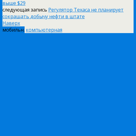
выше $29
следующая запись
Регулятор Техаса не планирует
сокращать добычу нефти в штате
Наверх
мобильн.
компьютерная