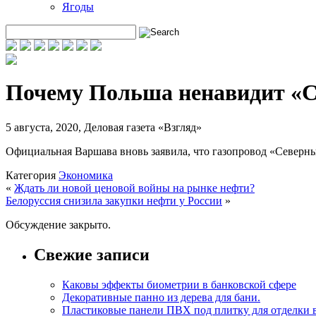
Ягоды
Почему Польша ненавидит «С
5 августа, 2020
,
Деловая газета «Взгляд»
Официальная Варшава вновь заявила, что газопровод «Северный
Категория
Экономика
«
Ждать ли новой ценовой войны на рынке нефти?
Белоруссия снизила закупки нефти у России
»
Обсуждение закрыто.
Свежие записи
Каковы эффекты биометрии в банковской сфере
Декоративные панно из дерева для бани.
Пластиковые панели ПВХ под плитку для отделки 