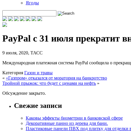
Ягоды
PayPal с 31 июля прекратит в
9 июля, 2020
,
ТАСС
Международная платежная система PayPal сообщила о прекращ
Категория
Газон и травы
«
«Газпром» отказался от моратория на банкротство
Тройной прыжок: что будет с ценами на нефть
»
Обсуждение закрыто.
Свежие записи
Каковы эффекты биометрии в банковской сфере
Декоративные панно из дерева для бани.
Пластиковые панели ПВХ под плитку для отделки 