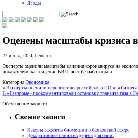
Ягоды
Оценены масштабы кризиса в
27 июля, 2020
,
Lenta.ru
Эксперты оценили масштабы влияния коронавируса на экономик
показателям, как падение ВВП, рост безработицы и…
Категория
Экономика
«
Эксперты оценили перспективы российского ПО для бизнеса
В «Газпроме» прокомментировали остановку транзита газа в Г
Обсуждение закрыто.
Свежие записи
Каковы эффекты биометрии в банковской сфере
Декоративные панно из дерева для бани.