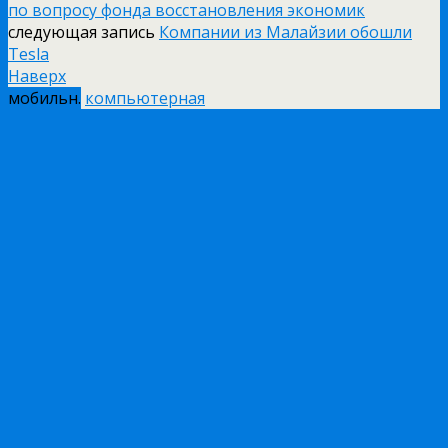
по вопросу фонда восстановления экономик
следующая запись
Компании из Малайзии обошли
Tesla
Наверх
мобильн.
компьютерная