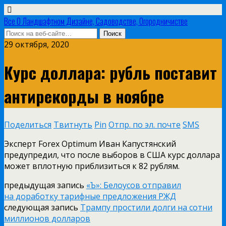
Все О Ландшафтном Дизайне, Садоводстве, Огородничистве
29 октября, 2020
Курс доллара: рубль поставит
антирекорды в ноябре
Поделиться
Твитнуть
Pin
Отпр. по эл. почте
SMS
Эксперт Forex Optimum Иван Капустянский
предупредил, что после выборов в США курс доллара
может вплотную приблизиться к 82 рублям.
предыдущая запись
«Ъ»: Белоусов отправил
на доработку тарифные предложения РЖД
следующая запись
Трампу простили долги на сотни
миллионов долларов