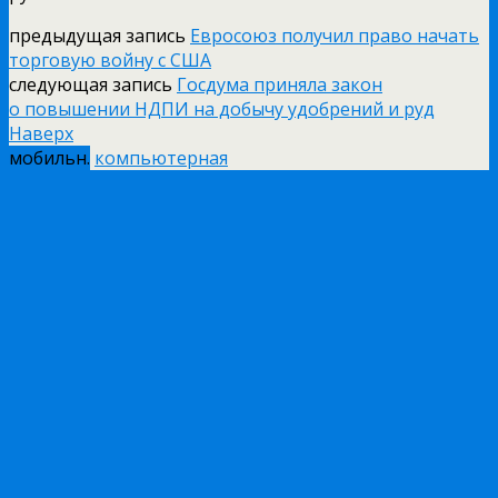
предыдущая запись
Евросоюз получил право начать
торговую войну с США
следующая запись
Госдума приняла закон
о повышении НДПИ на добычу удобрений и руд
Наверх
мобильн.
компьютерная