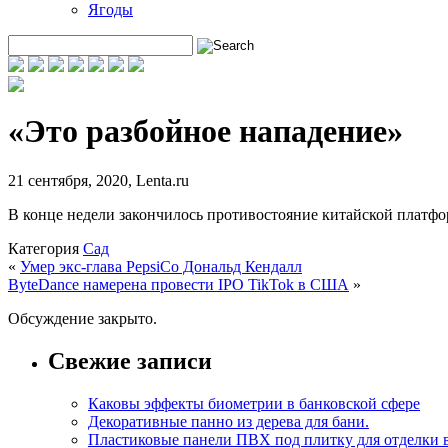
Ягоды
«Это разбойное нападение»
21 сентября, 2020
,
Lenta.ru
В конце недели закончилось противостояние китайской платфор
Категория
Сад
«
Умер экс-глава PepsiCo Дональд Кендалл
ByteDance намерена провести IPO TikTok в США
»
Обсуждение закрыто.
Свежие записи
Каковы эффекты биометрии в банковской сфере
Декоративные панно из дерева для бани.
Пластиковые панели ПВХ под плитку для отделки 