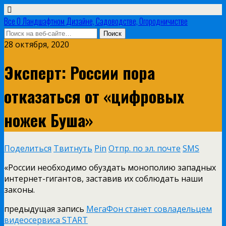
Все О Ландшафтном Дизайне, Садоводстве, Огородничистве
28 октября, 2020
Эксперт: России пора
отказаться от «цифровых
ножек Буша»
Поделиться
Твитнуть
Pin
Отпр. по эл. почте
SMS
«России необходимо обуздать монополию западных
интернет-гигантов, заставив их соблюдать наши
законы.
предыдущая запись
МегаФон станет совладельцем
видеосервиса START