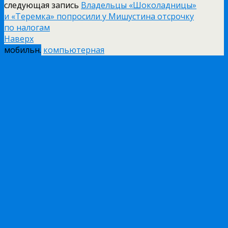
следующая запись
Владельцы «Шоколадницы»
и «Теремка» попросили у Мишустина отсрочку
по налогам
Наверх
мобильн.
компьютерная