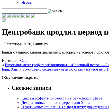
Ягоды
Центробанк продлил период п
17 сентября, 2020
,
Банки.ру
Банки с универсальной лицензией, которые не успеют подключит
Категория
Сад
«
Европарламент требует заблокировать «Северный поток — 2
Банк Англии ожидаемо сохранил учетную ставку на уровне 0,
Обсуждение закрыто.
Свежие записи
Каковы эффекты биометрии в банковской сфере
Декоративные панно из дерева для бани.
Пластиковые панели ПВХ под плитку для отделки 