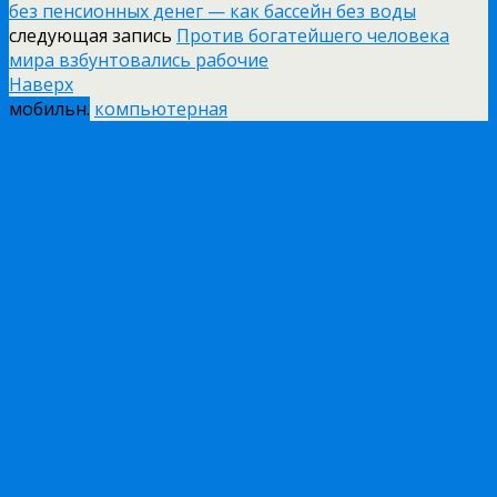
без пенсионных денег — как бассейн без воды
следующая запись
Против богатейшего человека
мира взбунтовались рабочие
Наверх
мобильн.
компьютерная