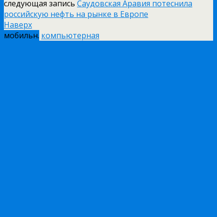
следующая запись
Саудовская Аравия потеснила
российскую нефть на рынке в Европе
Наверх
мобильн.
компьютерная