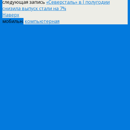
следующая запись
«Северсталь» в I полугодии
снизила выпуск стали на 7%
Наверх
мобильн.
компьютерная